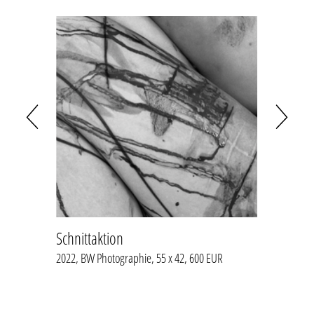
Schnittaktion
Schnit
2022, BW Photographie, 55 x 42, 600 EUR
2022, P