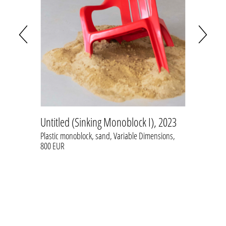
Untitled (Sinking Monoblock I), 2023
El que
silla 
st
Plastic monoblock, sand, Variable Dimensions,
800 EUR
lost hi
Sanded p
frame, 