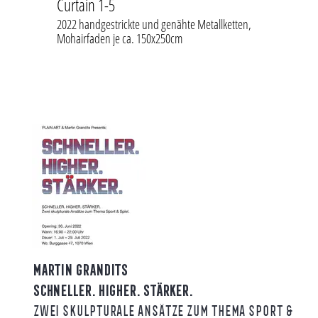
Curtain 1-5
Sun Ta
etten,
2022 handgestrickte und genähte Metallketten,
2022 75
Mohairfaden je ca. 150x250cm
handgek
MARTIN GRANDITS
SCHNELLER. HIGHER. STÄRKER.
ZWEI SKULPTURALE ANSÄTZE ZUM THEMA SPORT &