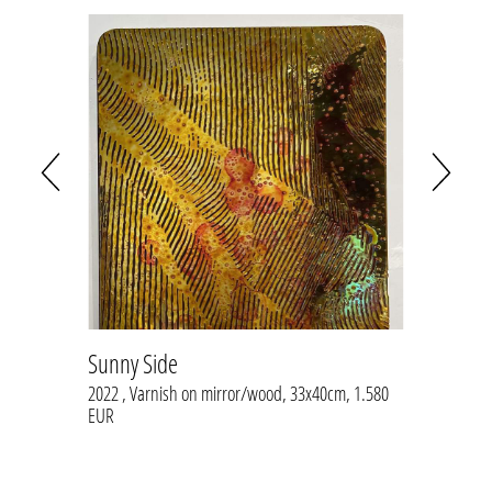
Sunny Side
Das kl
wand,
2022 , Varnish on mirror/wood, 33x40cm, 1.580
2022 , 
EUR
EUR