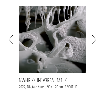
NWHR://UN1V3RSAL.M1LK
NWHR
0EUR
2022, Digitale Kunst, 90 x 120 cm, 2.900EUR
2022, Di