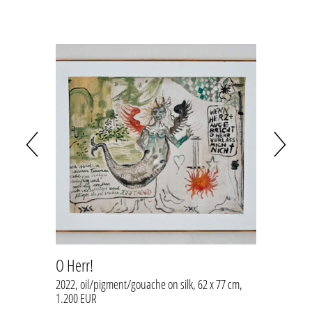
O Herr!
Skulp
37 cm,
2022, oil/pigment/gouache on silk, 62 x 77 cm,
various 
1.200 EUR