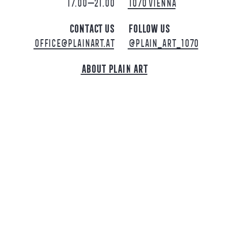
17.00—21.00
1070 VI­EN­NA
CON­TACT US
FOL­LOW US
OF­FICE@PLAINART.AT
@PLAIN_ART_1070
ABOUT PLAIN ART