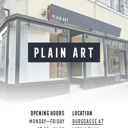
OPEN­ING HOURS
LO­CA­TION
MON­DAY—FRI­DAY
BURGGASSE 47